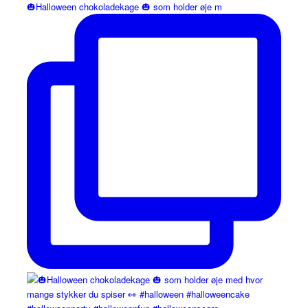
🎃Halloween chokoladekage 🎃 som holder øje m