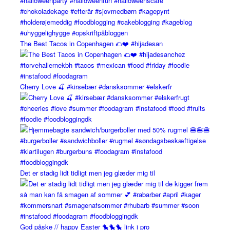
The Best Tacos in Copenhagen 🌮❤️ #hijadesan
Cherry Love 🍒 #kirsebær #dansksommer #elskerfr
Det er stadig lidt tidligt men jeg glæder mig til
God påske // happy Easter 🐤🐤🐤 link i pro