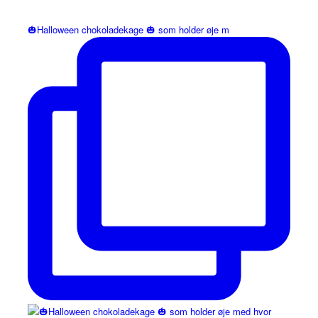
🎃Halloween chokoladekage 🎃 som holder øje m