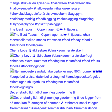
The Best Tacos in Copenhagen 🌮❤️ #hijadesan
Cherry Love 🍒 #kirsebær #dansksommer #elskerfr
Det er stadig lidt tidligt men jeg glæder mig til