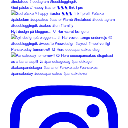
God påske // happy Easter 🐤🐤🐤 link i pro
Nyt design på bloggen... 🎈 Har været længe u
Pancakeday tomorrow!! 😋 Here cocoapancakes disg