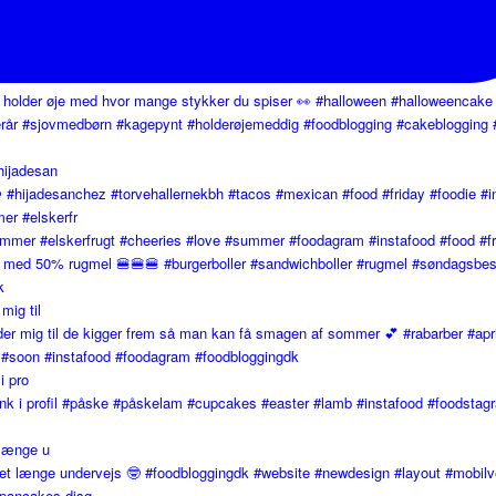
hijadesan
er #elskerfr
mig til
i pro
 længe u
pancakes disg