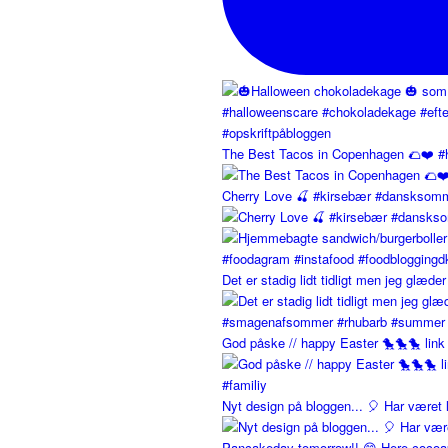
The Best Tacos in Copenhagen 🌮❤️ #
Cherry Love 🍒 #kirsebær #dansksomm
Det er stadig lidt tidligt men jeg glæder 
God påske // happy Easter 🐤🐤🐤 link 
Nyt design på bloggen... 🎈 Har været
Pancakeday tomorrow!! 😋 Here cocoa