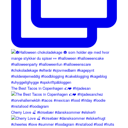
The Best Tacos in Copenhagen 🌮❤️ #hijadesan
Cherry Love 🍒 #kirsebær #dansksommer #elskerfr