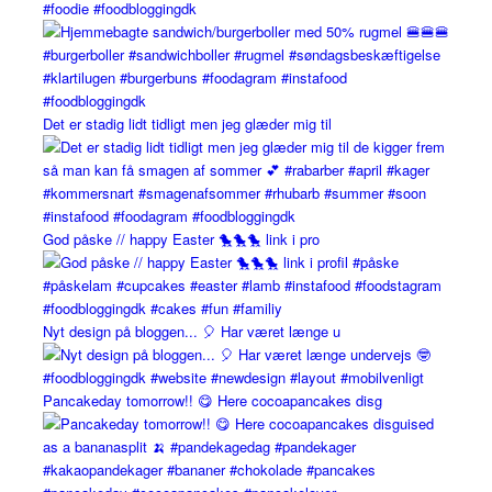
Det er stadig lidt tidligt men jeg glæder mig til
God påske // happy Easter 🐤🐤🐤 link i pro
Nyt design på bloggen... 🎈 Har været længe u
Pancakeday tomorrow!! 😋 Here cocoapancakes disg