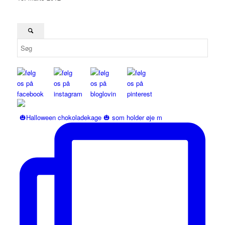
🎃Halloween chokoladekage 🎃 som holder øje m