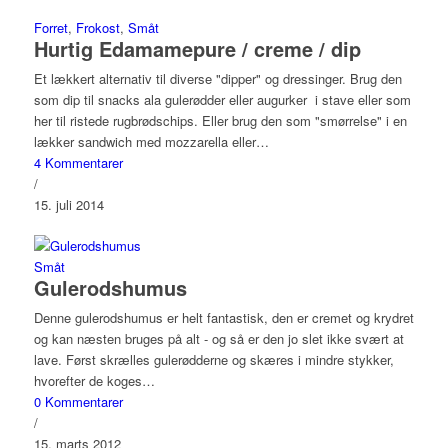
Forret
,
Frokost
,
Småt
Hurtig Edamamepure / creme / dip
Et lækkert alternativ til diverse "dipper" og dressinger. Brug den
som dip til snacks ala gulerødder eller augurker i stave eller som
her til ristede rugbrødschips. Eller brug den som "smørrelse" i en
lækker sandwich med mozzarella eller…
4 Kommentarer
/
15. juli 2014
Småt
Gulerodshumus
Denne gulerodshumus er helt fantastisk, den er cremet og krydret
og kan næsten bruges på alt - og så er den jo slet ikke svært at
lave. Først skrælles gulerødderne og skæres i mindre stykker,
hvorefter de koges…
0 Kommentarer
/
15. marts 2012