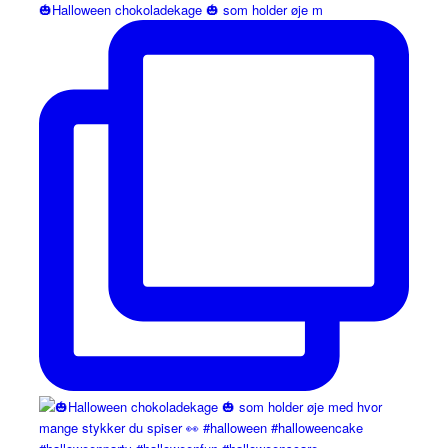
🎃Halloween chokoladekage 🎃 som holder øje m