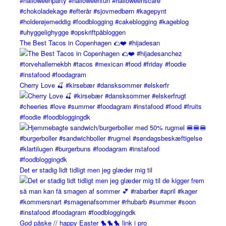
The Best Tacos in Copenhagen 🌮❤️ #hijadesan
Cherry Love 🍒 #kirsebær #dansksommer #elskerfr
Det er stadig lidt tidligt men jeg glæder mig til
God påske // happy Easter 🐤🐤🐤 link i pro