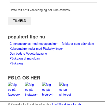
Dette felt er til validering og bør ikke ændres.
populært lige nu
Citroncupcakes med marcipanskum – forklædt som påskelam
Kokosmakronreder med Påskekyllinger
Den bedste Vegetarlasagne
Påskeæg af marcipan
Påskeæg
FØLG OS HER
© Copyright - Foodblogging.dk -
info@foodblogging.dk