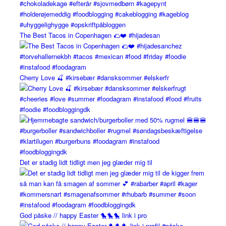
The Best Tacos in Copenhagen 🌮❤️ #hijadesan
Cherry Love 🍒 #kirsebær #dansksommer #elskerfr
Det er stadig lidt tidligt men jeg glæder mig til
God påske // happy Easter 🐤🐤🐤 link i pro