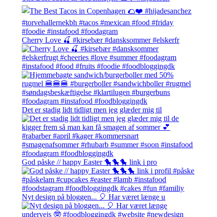
Cherry Love 🍒 #kirsebær #dansksommer #elskerfr
Det er stadig lidt tidligt men jeg glæder mig til
God påske // happy Easter 🐤🐤🐤 link i pro
Nyt design på bloggen... 🎈 Har været længe u