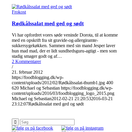
Frokost
Rødkålssalat med ged og sødt
Vi har opfordret vores søde veninde Dorota, til at komme
med en opskrift fra sit gravide-og-allergiramte-
sukkersygekøkken. Sammen med sin mand Jesper laver
hun mad mad, der er lidt sundhedsguru-agtigt - men som
stadig smager godt og af…
2 Kommentarer
/
21. februar 2012
https://foodblogging.dk/wp-
content/uploads/2012/02/Rødkålssalat-thumb1.jpg
400
620
Michael og Sebastian
https://foodblogging.dk/wp-
content/uploads/2016/03/foodblogging_logo_2015.png
Michael og Sebastian
2012-02-21 21:20:53
2016-03-21
23:12:07
Rødkålssalat med ged og sødt