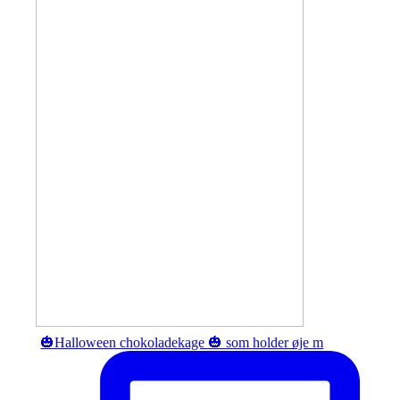
🎃Halloween chokoladekage 🎃 som holder øje m