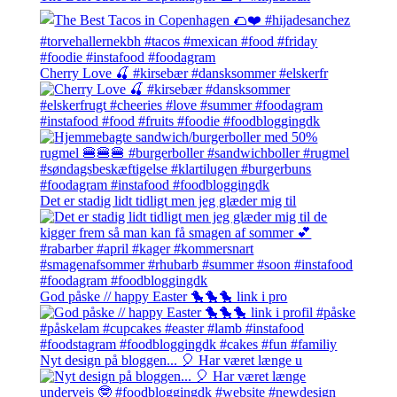
Cherry Love 🍒 #kirsebær #dansksommer #elskerfr
Det er stadig lidt tidligt men jeg glæder mig til
God påske // happy Easter 🐤🐤🐤 link i pro
Nyt design på bloggen... 🎈 Har været længe u