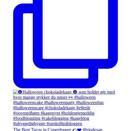
The Best Tacos in Copenhagen 🌮❤️ #hijadesan