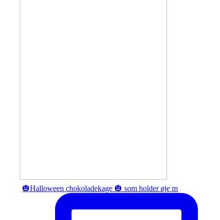
🎃Halloween chokoladekage 🎃 som holder øje m