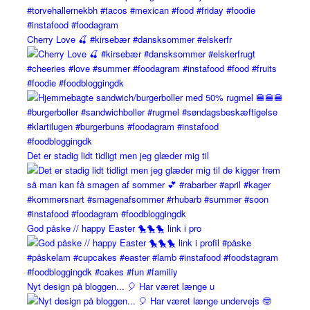
Cherry Love 🍒 #kirsebær #dansksommer #elskerfr
Det er stadig lidt tidligt men jeg glæder mig til
God påske // happy Easter 🐤🐤🐤 link i pro
Nyt design på bloggen... 🎈 Har været længe u