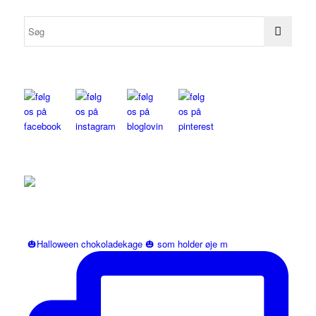
🎃Halloween chokoladekage 🎃 som holder øje m