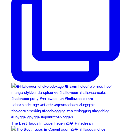
The Best Tacos in Copenhagen 🌮❤️ #hijadesan