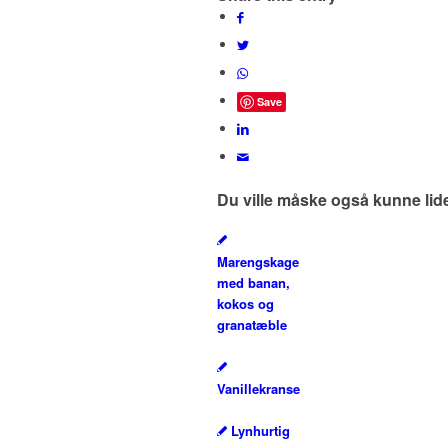
Save
Du ville måske også kunne lid
Marengskage
med banan,
kokos og
granatæble
Vanillekranse
Lynhurtig