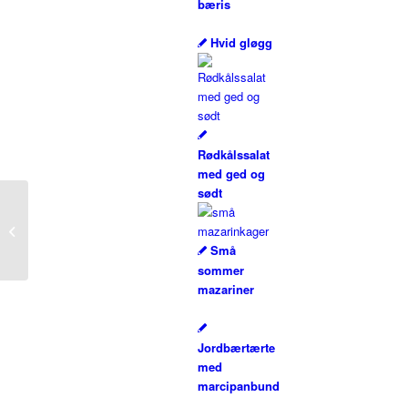
bæris
Hvid gløgg
Rødkålssalat
med ged og
sødt
Lammegryde
Små
sommer
mazariner
Jordbærtærte
med
marcipanbund