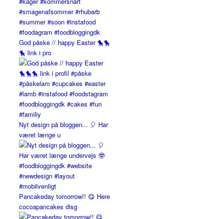
God påske // happy Easter 🐤🐤
🐤 link i pro
Nyt design på bloggen... 🎈 Har
været længe u
Pancakeday tomorrow!! 😋 Here
cocoapancakes disg