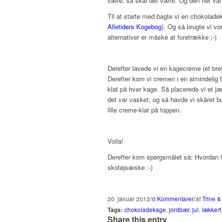
være, så skal det være. Og den her var l
Til at starte med bagte vi en chokolade
Alletiders Kogebog
). Og så brugte vi v
alternativer er måske at foretrække ;-)
Derefter lavede vi en kagecreme (et bre
Derefter kom vi cremen i en almindelig f
klat på hver kage. Så placerede vi et jæ
det var vasket, og så havde vi skåret bu
lille creme-klat på toppen.
Voila!
Derefter kom spørgsmålet så: Hvordan h
skotøjsæske :-)
/
/
20. januar 2012
0 Kommentarer
af
Trine &
Tags:
chokoladekage
,
jordbær
,
jul
,
lækkert
Share this entry