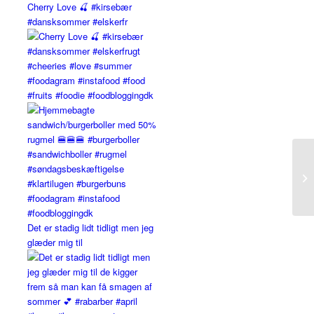
Cherry Love 🍒 #kirsebær
#dansksommer #elskerfr
Det er stadig lidt tidligt men jeg
glæder mig til