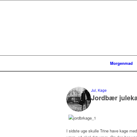
Morgenmad
Jul
,
Kage
Jordbær julek
I sidste uge skulle Trine have kage med