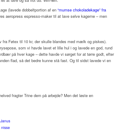
et at lave og så flot ud. Win-win.
kage (lavede dobbeltportion af en
“mumse chokoladekage” fra
ores aeropress espresso-maker til at lave selve kagerne – men
v fra Føtex til 10 kr, der skulle blandes med mælk og piskes).
rysepose, som vi havde lavet et lille hul i og lavede en god, rund
rdbær på hver kage – dette havde vi sørget for at tørre godt, efter
nden flad, så det bedre kunne stå fast. Og til sidst lavede vi en
elved fragter Trine dem på arbejde? Men det løste en
 Janus
,
nisse