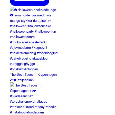
The Best Tacos in Copenhagen
🌮❤️ #hijadesan