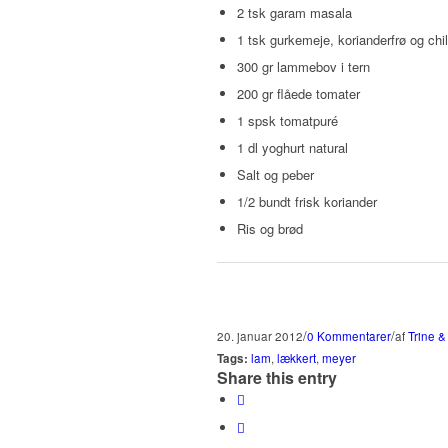
2 tsk garam masala
1 tsk gurkemeje, korianderfrø og chil
300 gr lammebov i tern
200 gr flåede tomater
1 spsk tomatpuré
1 dl yoghurt natural
Salt og peber
1/2 bundt frisk koriander
Ris og brød
/
/
20. januar 2012
0 Kommentarer
af
Trine &
Tags:
lam
,
lækkert
,
meyer
Share this entry