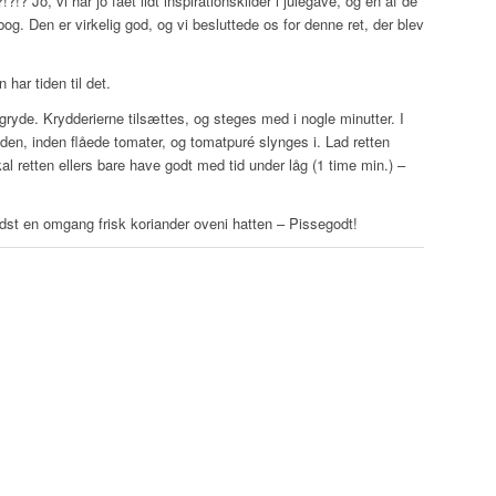
?!? Jo, vi har jo fået lidt inspirationskilder i julegave, og en af de
. Den er virkelig god, og vi besluttede os for denne ret, der blev
 har tiden til det.
 gryde. Krydderierne tilsættes, og steges med i nogle minutter. I
den, inden flåede tomater, og tomatpuré slynges i. Lad retten
skal retten ellers bare have godt med tid under låg (1 time min.) –
dst en omgang frisk koriander oveni hatten – Pissegodt!