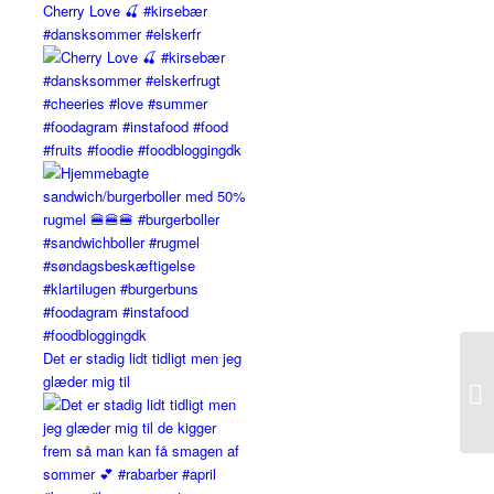
Cherry Love 🍒 #kirsebær
#dansksommer #elskerfr
Det er stadig lidt tidligt men jeg
glæder mig til