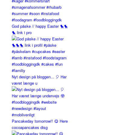
God påske // happy Easter 🐤🐤
🐤 link i pro
Nyt design på bloggen... 🎈 Har
været længe u
Pancakeday tomorrow!! 😋 Here
cocoapancakes disg