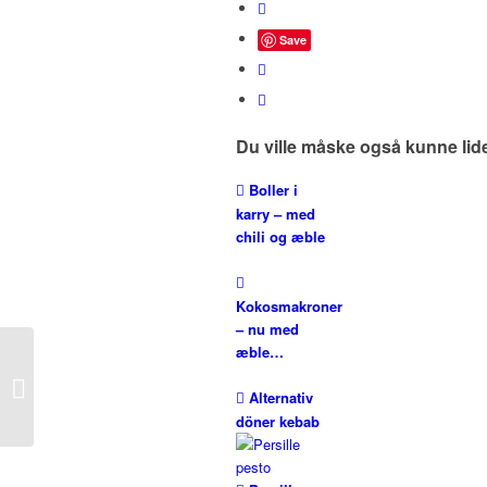
Save
Du ville måske også kunne lid
Boller i
karry – med
chili og æble
Kokosmakroner
– nu med
æble…
Pasta med oksefilet og
Alternativ
svampe
döner kebab