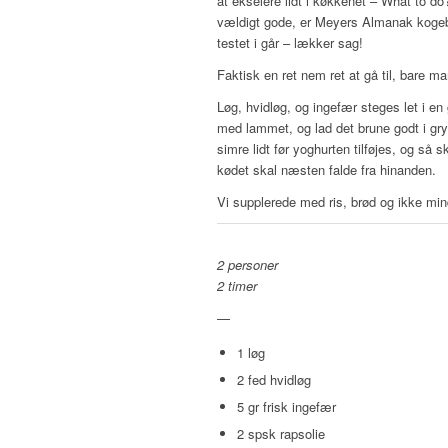
at ekselere lidt i køkkenet – What to do?!
vældigt gode, er Meyers Almanak kogebog
testet i går – lækker sag!
Faktisk en ret nem ret at gå til, bare man
Løg, hvidløg, og ingefær steges let i en
med lammet, og lad det brune godt i gry
simre lidt før yoghurten tilføjes, og så 
kødet skal næsten falde fra hinanden.
Vi supplerede med ris, brød og ikke min
2 personer
2 timer
—
1 løg
2 fed hvidløg
5 gr frisk ingefær
2 spsk rapsolie