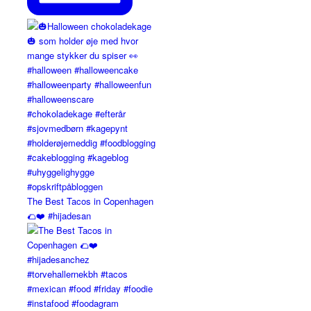
The Best Tacos in Copenhagen
🌮❤️ #hijadesan