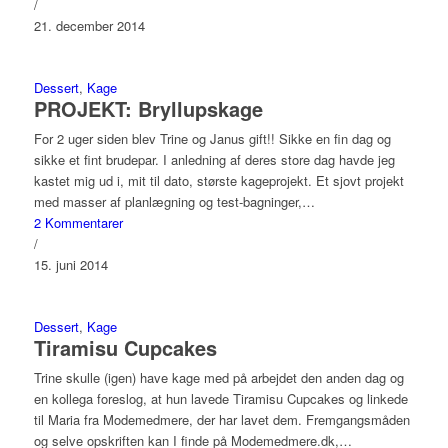
/
21. december 2014
Dessert
,
Kage
PROJEKT: Bryllupskage
For 2 uger siden blev Trine og Janus gift!! Sikke en fin dag og
sikke et fint brudepar. I anledning af deres store dag havde jeg
kastet mig ud i, mit til dato, største kageprojekt. Et sjovt projekt
med masser af planlægning og test-bagninger,…
2 Kommentarer
/
15. juni 2014
Dessert
,
Kage
Tiramisu Cupcakes
Trine skulle (igen) have kage med på arbejdet den anden dag og
en kollega foreslog, at hun lavede Tiramisu Cupcakes og linkede
til Maria fra Modemedmere, der har lavet dem. Fremgangsmåden
og selve opskriften kan I finde på Modemedmere.dk,…