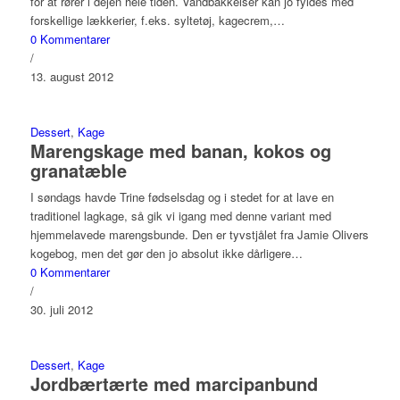
for at rører i dejen hele tiden. Vandbakkelser kan jo fyldes med
forskellige lækkerier, f.eks. syltetøj, kagecrem,…
0 Kommentarer
/
13. august 2012
Dessert
,
Kage
Marengskage med banan, kokos og
granatæble
I søndags havde Trine fødselsdag og i stedet for at lave en
traditionel lagkage, så gik vi igang med denne variant med
hjemmelavede marengsbunde. Den er tyvstjålet fra Jamie Olivers
kogebog, men det gør den jo absolut ikke dårligere…
0 Kommentarer
/
30. juli 2012
Dessert
,
Kage
Jordbærtærte med marcipanbund