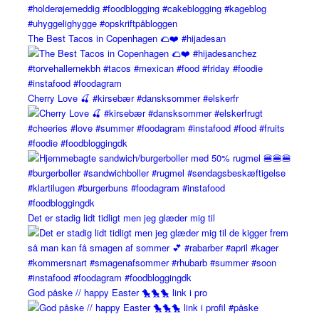
The Best Tacos in Copenhagen 🌮❤️ #hijadesan
Cherry Love 🍒 #kirsebær #dansksommer #elskerfr
Det er stadig lidt tidligt men jeg glæder mig til
God påske // happy Easter 🐤🐤🐤 link i pro