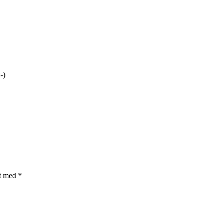
-)
et med
*