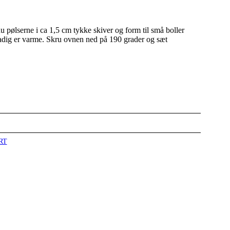
nu pølserne i ca 1,5 cm tykke skiver og form til små boller
stadig er varme. Skru ovnen ned på 190 grader og sæt
RT