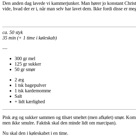
Den anden dag lavede vi kammerjunker. Man hører jo konstant Christian 
vide, hvad der er i, når man selv har lavet dem. Ikke fordi disse er me
ca. 50 styk
35 min (+ 1 time i køleskab)
—
300 gr mel
125 gr sukker
50 gr smør
2 æg
1 tsk bagepulver
1 tsk kardemomme
Salt
+ lidt kærlighed
Pisk æg og sukker sammen og tilsæt smeltet (men afkølet) smør. Kom 
men ikke smulre. Faktisk skal den minde lidt om marcipan).
Nu skal den i køleskabet i en time.