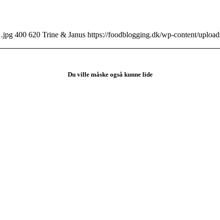
.jpg
400
620
Trine & Janus
https://foodblogging.dk/wp-content/uplo
Du ville måske også kunne lide