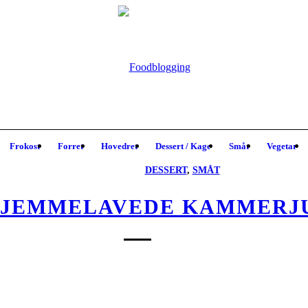
Frokost
Forret
Hovedret
Dessert / Kage
Småt
Vegetar
DESSERT
,
SMÅT
JEMMELAVEDE KAMMERJ