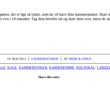
ge pølser, der er lige så tykke, som du vil have dine kammerjunker. Skær 
rmet ovn i 10 minutter. Tag dem herefter ud og skær dem over, mens de 
/
/
19. MAJ 2012
6 KOMMENTARER
AF
TRINE & JANUS
AGE
,
KAGE
,
KAMMERJUNKER
,
KARDEMOMME
,
KOLDSKÅL
,
LÆKKE
Share this entry