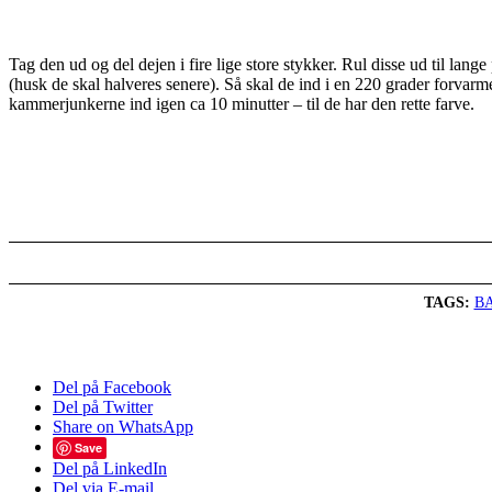
Tag den ud og del dejen i fire lige store stykker. Rul disse ud til lan
(husk de skal halveres senere). Så skal de ind i en 220 grader forva
kammerjunkerne ind igen ca 10 minutter – til de har den rette farve.
TAGS:
B
Del på Facebook
Del på Twitter
Share on WhatsApp
Save
Del på LinkedIn
Del via E-mail