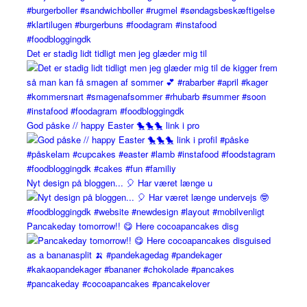
Det er stadig lidt tidligt men jeg glæder mig til
God påske // happy Easter 🐤🐤🐤 link i pro
Nyt design på bloggen... 🎈 Har været længe u
Pancakeday tomorrow!! 😋 Here cocoapancakes disg