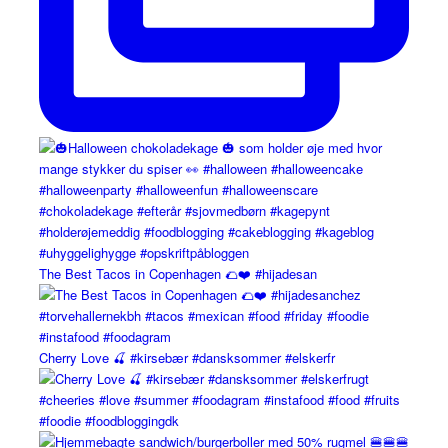
The Best Tacos in Copenhagen 🌮❤️ #hijadesan
Cherry Love 🍒 #kirsebær #dansksommer #elskerfr