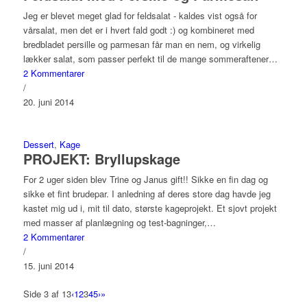
Jeg er blevet meget glad for feldsalat - kaldes vist også for
vårsalat, men det er i hvert fald godt :) og kombineret med
bredbladet persille og parmesan får man en nem, og virkelig
lækker salat, som passer perfekt til de mange sommeraftener…
2 Kommentarer
/
20. juni 2014
Dessert
,
Kage
PROJEKT: Bryllupskage
For 2 uger siden blev Trine og Janus gift!! Sikke en fin dag og
sikke et fint brudepar. I anledning af deres store dag havde jeg
kastet mig ud i, mit til dato, største kageprojekt. Et sjovt projekt
med masser af planlægning og test-bagninger,…
2 Kommentarer
/
15. juni 2014
Side 3 af 13
‹
1
2
3
4
5
›
»