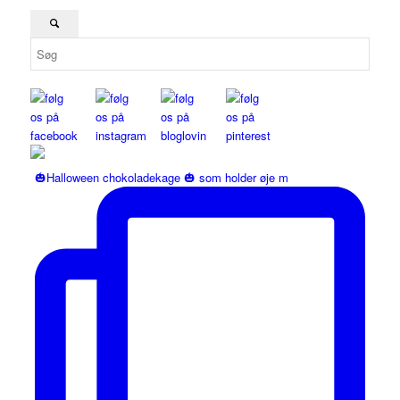
🎃Halloween chokoladekage 🎃 som holder øje m