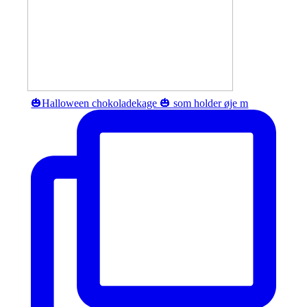
🎃Halloween chokoladekage 🎃 som holder øje m