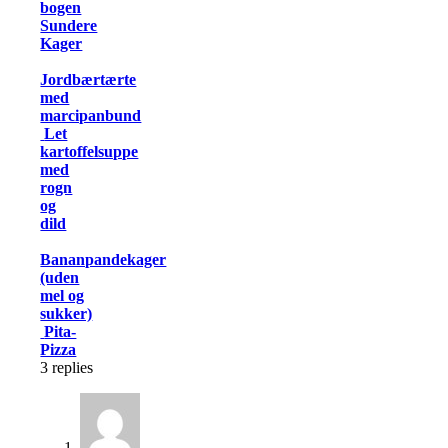
bogen
Sundere
Kager
Jordbærtærte
med
marcipanbund
Let
kartoffelsuppe
med
rogn
og
dild
Bananpandekager
(uden
mel og
sukker)
Pita-
Pizza
3
replies