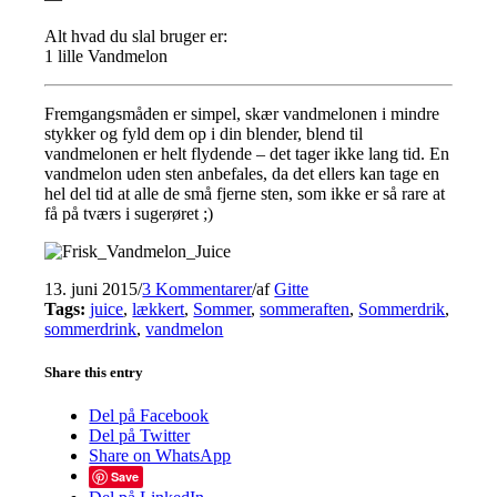
Alt hvad du slal bruger er:
1 lille Vandmelon
Fremgangsmåden er simpel, skær vandmelonen i mindre
stykker og fyld dem op i din blender, blend til
vandmelonen er helt flydende – det tager ikke lang tid. En
vandmelon uden sten anbefales, da det ellers kan tage en
hel del tid at alle de små fjerne sten, som ikke er så rare at
få på tværs i sugerøret ;)
13. juni 2015
/
3 Kommentarer
/
af
Gitte
Tags:
juice
,
lækkert
,
Sommer
,
sommeraften
,
Sommerdrik
,
sommerdrink
,
vandmelon
Share this entry
Del på Facebook
Del på Twitter
Share on WhatsApp
Save