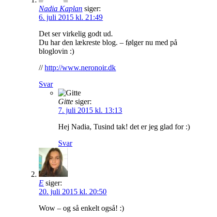
Nadia Kaplan
siger:
6. juli 2015 kl. 21:49
Det ser virkelig godt ud.
Du har den lækreste blog. – følger nu med på
bloglovin :)
//
http://www.neronoir.dk
Svar
Gitte
siger:
7. juli 2015 kl. 13:13
Hej Nadia, Tusind tak! det er jeg glad for :)
Svar
E
siger:
20. juli 2015 kl. 20:50
Wow – og så enkelt også! :)