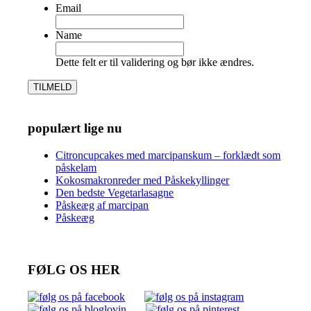
Email
Name
Dette felt er til validering og bør ikke ændres.
populært lige nu
Citroncupcakes med marcipanskum – forklædt som
påskelam
Kokosmakronreder med Påskekyllinger
Den bedste Vegetarlasagne
Påskeæg af marcipan
Påskeæg
FØLG OS HER