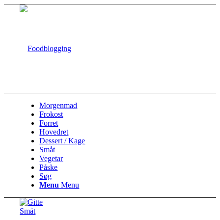
Morgenmad
Frokost
Forret
Hovedret
Dessert / Kage
Småt
Vegetar
Påske
Søg
Menu
Menu
Småt