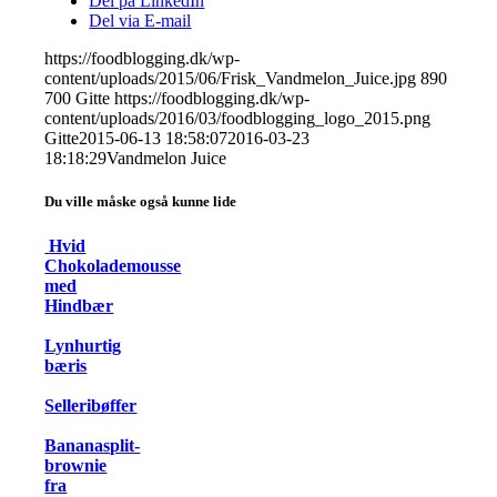
Del på LinkedIn
Del via E-mail
https://foodblogging.dk/wp-
content/uploads/2015/06/Frisk_Vandmelon_Juice.jpg
890
700
Gitte
https://foodblogging.dk/wp-
content/uploads/2016/03/foodblogging_logo_2015.png
Gitte
2015-06-13 18:58:07
2016-03-23
18:18:29
Vandmelon Juice
Du ville måske også kunne lide
Hvid
Chokolademousse
med
Hindbær
Lynhurtig
bæris
Selleribøffer
Bananasplit-
brownie
fra