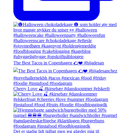
The Best Tacos in Copenhagen 🌮❤️ #hijadesan
Cherry Love 🍒 #kirsebær #dansksommer #elskerfr
Det er stadig lidt tidligt men jeg glæder mig til