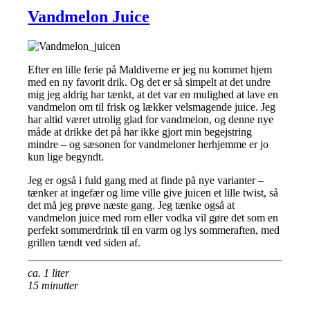
Vandmelon Juice
Efter en lille ferie på Maldiverne er jeg nu kommet hjem
med en ny favorit drik. Og det er så simpelt at det undre
mig jeg aldrig har tænkt, at det var en mulighed at lave en
vandmelon om til frisk og lækker velsmagende juice. Jeg
har altid været utrolig glad for vandmelon, og denne nye
måde at drikke det på har ikke gjort min begejstring
mindre – og sæsonen for vandmeloner herhjemme er jo
kun lige begyndt.
Jeg er også i fuld gang med at finde på nye varianter –
tænker at ingefær og lime ville give juicen et lille twist, så
det må jeg prøve næste gang. Jeg tænke også at
vandmelon juice med rom eller vodka vil gøre det som en
perfekt sommerdrink til en varm og lys sommeraften, med
grillen tændt ved siden af.
ca. 1 liter
15 minutter
—