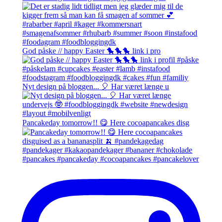
God påske // happy Easter 🐤🐤🐤 link i pro
Nyt design på bloggen... 🎈 Har været længe u
Pancakeday tomorrow!! 😋 Here cocoapancakes disg