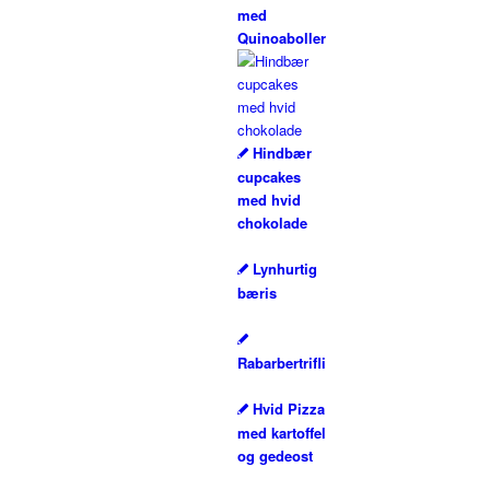
med
Quinoaboller
Hindbær
cupcakes
med hvid
chokolade
Lynhurtig
bæris
Rabarbertrifli
Hvid Pizza
med kartoffel
og gedeost