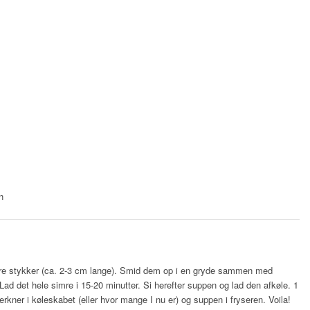
n
re stykker (ca. 2-3 cm lange). Smid dem op i en gryde sammen med
Lad det hele simre i 15-20 minutter. Si herefter suppen og lad den afkøle. 1
erkner i køleskabet (eller hvor mange I nu er) og suppen i fryseren. Voila!