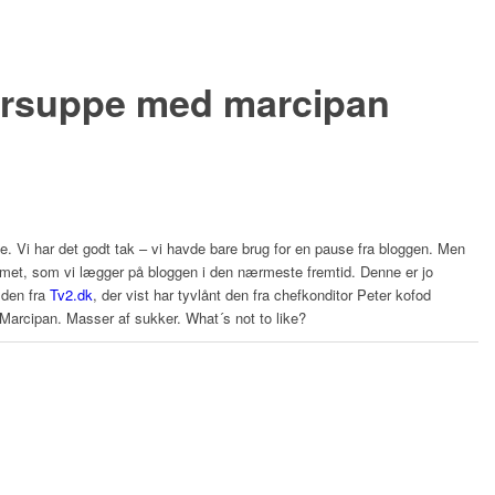
ersuppe med marcipan
e. Vi har det godt tak – vi havde bare brug for en pause fra bloggen. Men
 ærmet, som vi lægger på bloggen i den nærmeste fremtid. Denne er jo
 den fra
Tv2.dk
, der vist har tyvlånt den fra chefkonditor Peter kofod
arcipan. Masser af sukker. What´s not to like?