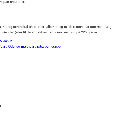
cipan croutoner.
ker og citronskal på en stor tallerken og rul dine marcipantern heri. Læg
nutter (eller til de er gyldne) i en forvarmet ovn på 225 grader.
 & Janus
ipan
,
Odense marcipan
,
rabarber
,
suppe
e