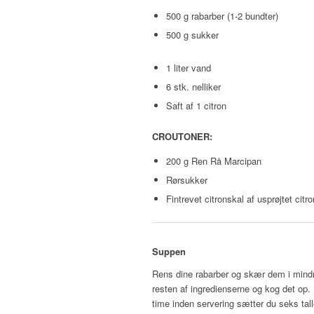
500 g rabarber (1-2 bundter)
500 g sukker
1 liter vand
6 stk. nelliker
Saft af 1 citron
CR
OUTONER:
200 g Ren Rå Marcipan
Rørsukker
Fintrevet citronskal af usprøjtet citro
Suppen
Rens dine rabarber og skær dem i mind
resten af ingredienserne og kog det op. 
time inden servering sætter du seks tall