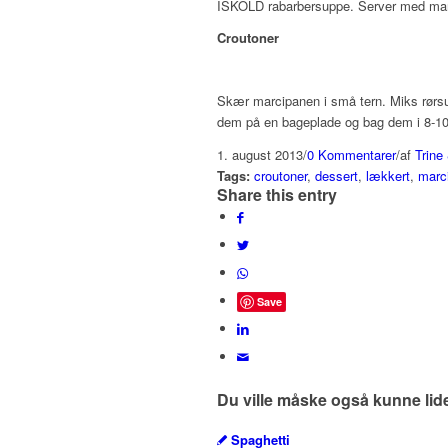
ISKOLD rabarbersuppe. Server med mar
Croutoner
Skær marcipanen i små tern. Miks rørsuk
dem på en bageplade og bag dem i 8-10 mi
1. august 2013
/
0 Kommentarer
/
af
Trine
Tags:
croutoner
,
dessert
,
lækkert
,
marc
Share this entry
Save
Du ville måske også kunne lid
Spaghetti