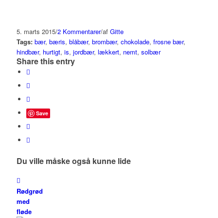
5. marts 2015
/
2 Kommentarer
/
af
Gitte
Tags:
bær
,
bæris
,
blåbær
,
brombær
,
chokolade
,
frosne bær
,
hindbær
,
hurtigt
,
is
,
jordbær
,
lækkert
,
nemt
,
solbær
Share this entry
Save
Du ville måske også kunne lide
Rødgrød
med
fløde