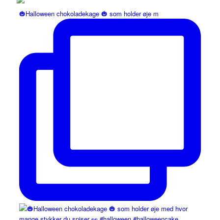
🎃Halloween chokoladekage 🎃 som holder øje m