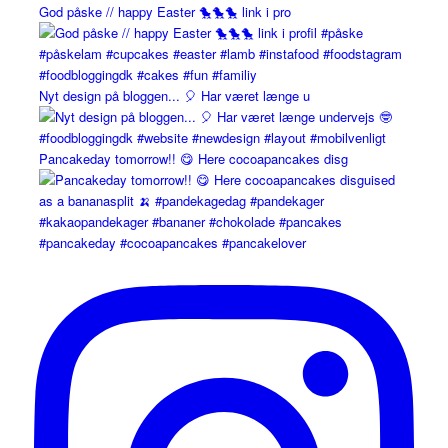
God påske // happy Easter 🐤🐤🐤 link i pro
Nyt design på bloggen... 🎈 Har været længe u
Pancakeday tomorrow!! 😋 Here cocoapancakes disg