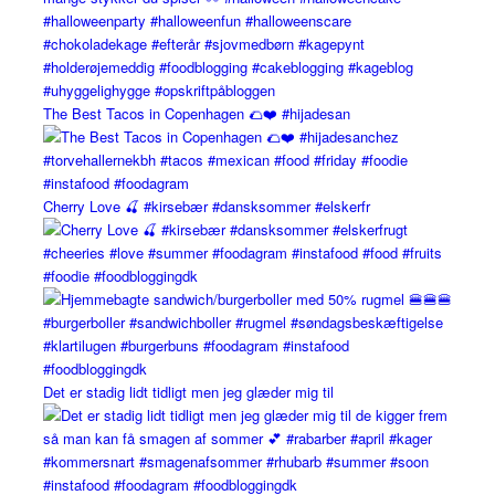
The Best Tacos in Copenhagen 🌮❤️ #hijadesan
Cherry Love 🍒 #kirsebær #dansksommer #elskerfr
Det er stadig lidt tidligt men jeg glæder mig til