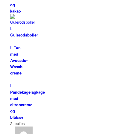
og
kakao
Gulerodsboller
Tun
med
Avocado-
Wasabi
creme
Pandekagelagkage
med
citroncreme
og
blåbær
2
replies