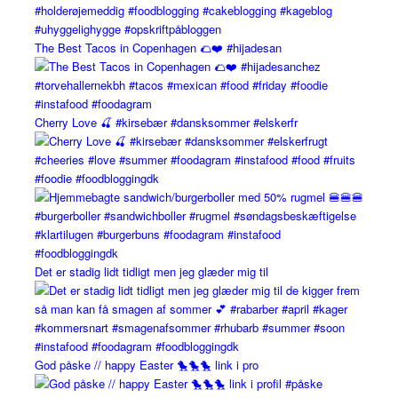
The Best Tacos in Copenhagen 🌮❤️ #hijadesan
Cherry Love 🍒 #kirsebær #dansksommer #elskerfr
Det er stadig lidt tidligt men jeg glæder mig til
God påske // happy Easter 🐤🐤🐤 link i pro