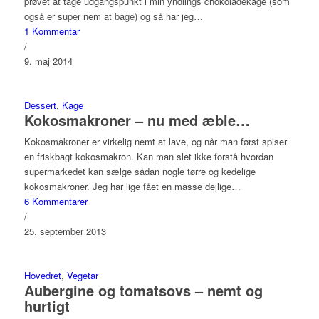
prøvet at tage udgangspunkt i min yndlings chokoladekage (som
også er super nem at bage) og så har jeg…
1 Kommentar
/
9. maj 2014
Dessert
,
Kage
Kokosmakroner – nu med æble…
Kokosmakroner er virkelig nemt at lave, og når man først spiser
en friskbagt kokosmakron. Kan man slet ikke forstå hvordan
supermarkedet kan sælge sådan nogle tørre og kedelige
kokosmakroner. Jeg har lige fået en masse dejlige…
6 Kommentarer
/
25. september 2013
Hovedret
,
Vegetar
Aubergine og tomatsovs – nemt og
hurtigt