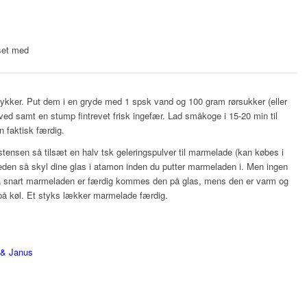
sset med
tykker. Put dem i en gryde med 1 spsk vand og 100 gram rørsukker (eller
lle ved samt en stump fintrevet frisk ingefær. Lad småkoge i 15-20 min til
 faktisk færdig.
istensen så tilsæt en halv tsk geleringspulver til marmelade (kan købes i
eden så skyl dine glas i atamon inden du putter marmeladen i. Men ingen
å snart marmeladen er færdig kommes den på glas, mens den er varm og
å køl. Et styks lækker marmelade færdig.
 & Janus