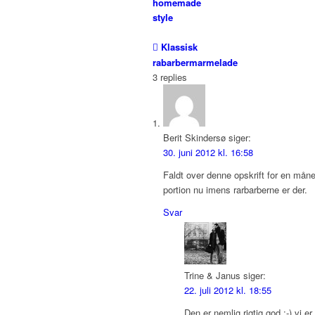
homemade
style
Klassisk
rabarbermarmelade
3
replies
Berit Skindersø
siger:
30. juni 2012 kl. 16:58
Faldt over denne opskrift for en måne
portion nu imens rarbarberne er der.
Svar
Trine & Janus
siger:
22. juli 2012 kl. 18:55
Den er nemlig rigtig god :-) vi er