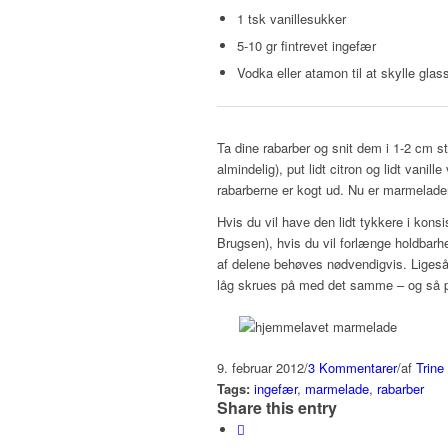
1 tsk vanillesukker
5-10 gr fintrevet ingefær
Vodka eller atamon til at skylle gla
Ta dine rabarber og snit dem i 1-2 cm s
almindelig), put lidt citron og lidt vani
rabarberne er kogt ud. Nu er marmeladen
Hvis du vil have den lidt tykkere i kons
Brugsen), hvis du vil forlænge holdbarh
af delene behøves nødvendigvis. Liges
låg skrues på med det samme – og så p
9. februar 2012
/
3 Kommentarer
/
af
Trine
Tags:
ingefær
,
marmelade
,
rabarber
Share this entry