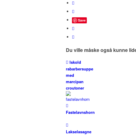
Save
Du ville måske også kunne lid
Iskold
rabarbersuppe
med
marcipan
croutoner
Fastelavnshorn
Lakselasagne