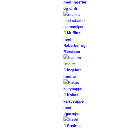
med ingefær
og chili
Muffins
med
Rabarber og
Marcipan
Ingefær
lime te
Kokos-
karrysuppe
med
tigerrejer
Sushi –