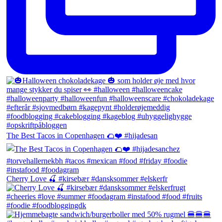
The Best Tacos in Copenhagen 🌮❤️ #hijadesan
Cherry Love 🍒 #kirsebær #dansksommer #elskerfr