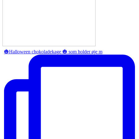
🎃Halloween chokoladekage 🎃 som holder øje m