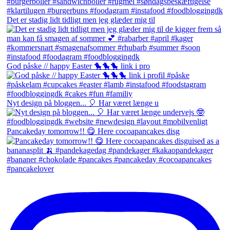
Det er stadig lidt tidligt men jeg glæder mig til
God påske // happy Easter 🐤🐤🐤 link i pro
Nyt design på bloggen... 🎈 Har været længe u
Pancakeday tomorrow!! 😋 Here cocoapancakes disg