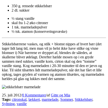
350 g. rensede stikkelsbær
2 dl. sukker
½ stang vanille
skal fra 1-2 øko citroner
1 tsk. marmeladepulver
½ tsk. atamon (konserveringsvæske)
Stikkelsbærrene vaskes, og stilk + blomst nippes af hvert bær (det
tager lidt lang tid, men man vil jo helst ikke have stilke og visne
blomser i) Når bærrene er dryppet af, blendes de således, at
skallerne bliver ødelagt. Derefter hælde mosen op i en gryde
sammen med sukker, vanille korn, cirton skal og den “tomme”
vanille stang. Kog marmeladen i 20-30 minutter til den er jævn og
klar. Til sidst tilsættes lidt marmeladepulver, når det har fået et lille
opkog, tages gryden af varmen og atamon tilsættes, og marmeladen
hældes på glas og lukkes med det samme.
25. juli 2012
/
0 Kommentarer
/
af
Gitte og Mia
Tags:
citronskal
,
lækkert
,
marmelade
,
Sommer
,
Stikkelsbær
,
Syltning
,
vanille