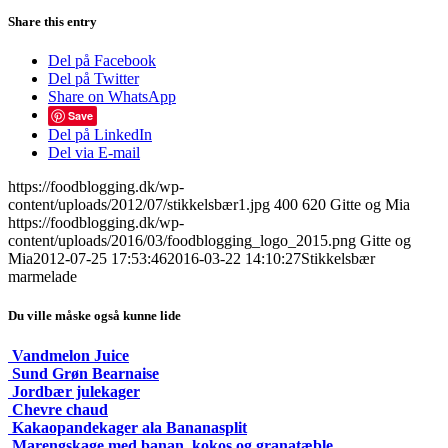
Share this entry
Del på Facebook
Del på Twitter
Share on WhatsApp
Save
Del på LinkedIn
Del via E-mail
https://foodblogging.dk/wp-
content/uploads/2012/07/stikkelsbær1.jpg
400
620
Gitte og Mia
https://foodblogging.dk/wp-
content/uploads/2016/03/foodblogging_logo_2015.png
Gitte og
Mia
2012-07-25 17:53:46
2016-03-22 14:10:27
Stikkelsbær
marmelade
Du ville måske også kunne lide
Vandmelon Juice
Sund Grøn Bearnaise
Jordbær julekager
Chevre chaud
Kakaopandekager ala Bananasplit
Marengskage med banan, kokos og granatæble